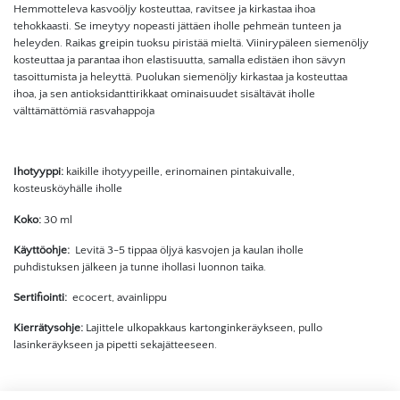
Hemmotteleva kasvoöljy kosteuttaa, ravitsee ja kirkastaa ihoa
tehokkaasti. Se imeytyy nopeasti jättäen iholle pehmeän tunteen ja
heleyden. Raikas greipin tuoksu piristää mieltä. Viinirypäleen siemenöljy
kosteuttaa ja parantaa ihon elastisuutta, samalla edistäen ihon sävyn
tasoittumista ja heleyttä. Puolukan siemenöljy kirkastaa ja kosteuttaa
ihoa, ja sen antioksidanttirikkaat ominaisuudet sisältävät iholle
välttämättömiä rasvahappoja
Ihotyyppi:
kaikille ihotyypeille, erinomainen pintakuivalle,
kosteusköyhälle iholle
Koko:
30 ml
Käyttöohje:
Levitä 3-5 tippaa öljyä kasvojen ja kaulan iholle
puhdistuksen jälkeen ja tunne ihollasi luonnon taika.
Sertifiointi:
ecocert, avainlippu
Kierrätysohje:
Lajittele ulkopakkaus kartonginkeräykseen, pullo
lasinkeräykseen ja pipetti sekajätteeseen.