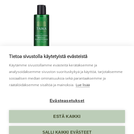
Tietoa sivustolla käytetyistä evästeistä
Käytämme sivustollamme evästeitä kerätäksemme ja
TAIKA Kosteuttava misellipuhdistusvesi 200 ml
analysoidaksemme sivuston suorituskykyä ja käyttöä, tarjotaksemme
sosiaalisen median ominaisuuksia sekä parantaaksemme ja
räätälöidäksemme sisältöä ja mainoksia.
Lue lisää
Evästeasetukset
ESTÄ KAIKKI
SALLI KAIKKI EVÄSTEET