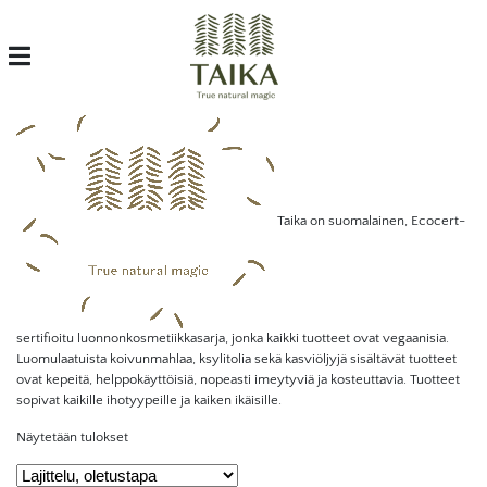
Taika on suomalainen, Ecocert-
sertifioitu luonnonkosmetiikkasarja, jonka kaikki tuotteet ovat vegaanisia.
Luomulaatuista koivunmahlaa, ksylitolia sekä kasviöljyjä sisältävät tuotteet
ovat kepeitä, helppokäyttöisiä, nopeasti imeytyviä ja kosteuttavia. Tuotteet
sopivat kaikille ihotyypeille ja kaiken ikäisille­­­­­­­­­­­­­­­­.
Näytetään tulokset