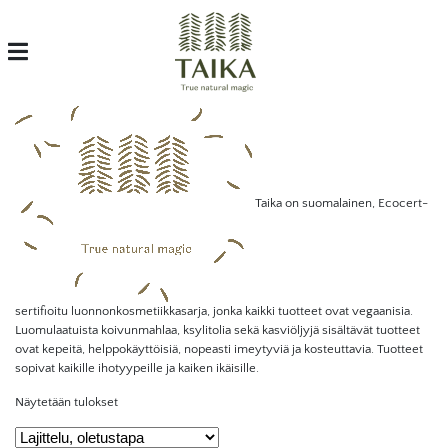
Taika on suomalainen, Ecocert-
sertifioitu luonnonkosmetiikkasarja, jonka kaikki tuotteet ovat vegaanisia.
Luomulaatuista koivunmahlaa, ksylitolia sekä kasviöljyjä sisältävät tuotteet
ovat kepeitä, helppokäyttöisiä, nopeasti imeytyviä ja kosteuttavia. Tuotteet
sopivat kaikille ihotyypeille ja kaiken ikäisille­­­­­­­­­­­­­­­­.
Näytetään tulokset