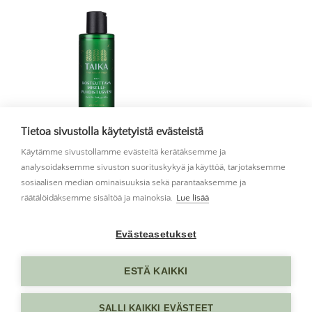
Tietoa sivustolla käytetyistä evästeistä
Käytämme sivustollamme evästeitä kerätäksemme ja
TAIKA Kosteuttava misellipuhdistusvesi 200 ml
analysoidaksemme sivuston suorituskykyä ja käyttöä, tarjotaksemme
sosiaalisen median ominaisuuksia sekä parantaaksemme ja
räätälöidäksemme sisältöä ja mainoksia.
Lue lisää
Evästeasetukset
ESTÄ KAIKKI
SALLI KAIKKI EVÄSTEET